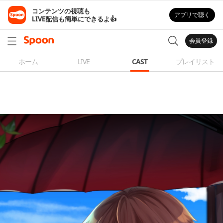
コンテンツの視聴も

アプリで聴く
LIVE配信も簡単にできるよ👍
会員登録
ホーム
LIVE
CAST
プレイリスト