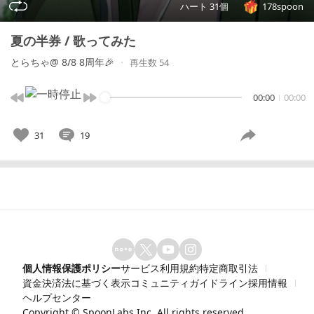
ハート 31個
178spoon
夏の半券 / 歌ってみた
とらちゃ@ 8/8 8周年🎉
再生数 54
00:00
00:00
31
19
個人情報保護ポリシー
サービス利用規約
特定商取引法
資金決済法に基づく表示
コミュニティガイドライン
採用情報
ヘルプセンター
Copyright ©
SpoonLabs Inc.
All rights reserved.