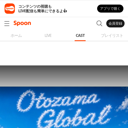
コンテンツの視聴も

アプリで聴く
LIVE配信も簡単にできるよ👍
会員登録
ホーム
LIVE
CAST
プレイリスト