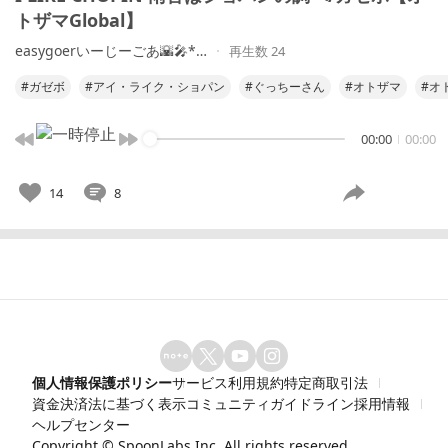
トザマGlobal】
easygoerいーじーごあ🌇🎤*…
再生数 24
#ガゼボ
#アイ・ライク・ショパン
#ぐっちーさん
#オトザマ
#オト
00:00
00:00
14
8
個人情報保護ポリシー
サービス利用規約
特定商取引法
資金決済法に基づく表示
コミュニティガイドライン
採用情報
ヘルプセンター
Copyright ©
SpoonLabs Inc.
All rights reserved.