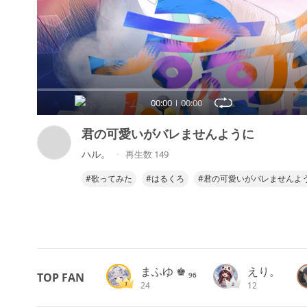
00:00
00:00
君の可愛いがバレませんように
ハル。
再生数 149
#歌ってみた
#はるくろ
#君の可愛いがバレませんよ
まふゆ ♚ ₉₆
えり。
TOP FAN
24
12