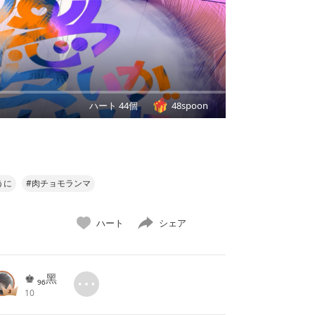
ハート 44個
48spoon
うに
#肉チョモランマ
ハート
シェア
♚ ₉₆黑
10