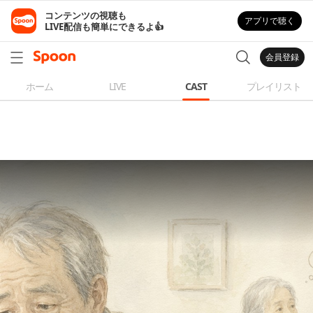
コンテンツの視聴も

アプリで聴く
LIVE配信も簡単にできるよ👍
会員登録
ホーム
LIVE
CAST
プレイリスト