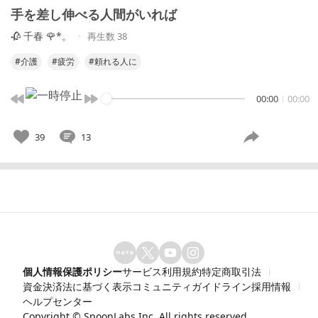
手を差し伸べる人間がいれば
🥀 千春 🌹*。
再生数 38
#介護
#疲労
#頼れる人に
00:00
00:00
39
13
個人情報保護ポリシー
サービス利用規約
特定商取引法
資金決済法に基づく表示
コミュニティガイドライン
採用情報
ヘルプセンター
Copyright ©
SpoonLabs Inc.
All rights reserved.