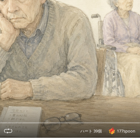
ハート 39個
177spoon