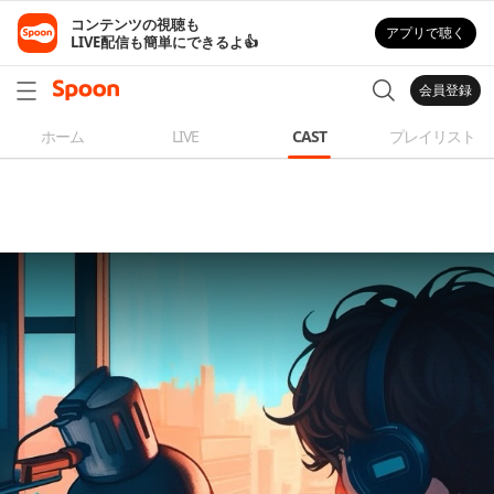
コンテンツの視聴も

アプリで聴く
LIVE配信も簡単にできるよ👍
会員登録
ホーム
LIVE
CAST
プレイリスト