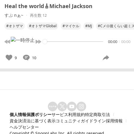
Heal the world🎸Michael Jackson
すぷ nぁ~
再生数 12
#オトザマ
#オトザマGlobal
#マイケル
#MJ
#Cメロ後くらい超ミ
00:00
00:00
9
10
個人情報保護ポリシー
サービス利用規約
特定商取引法
資金決済法に基づく表示
コミュニティガイドライン
採用情報
ヘルプセンター
Copyright ©
SpoonLabs Inc.
All rights reserved.