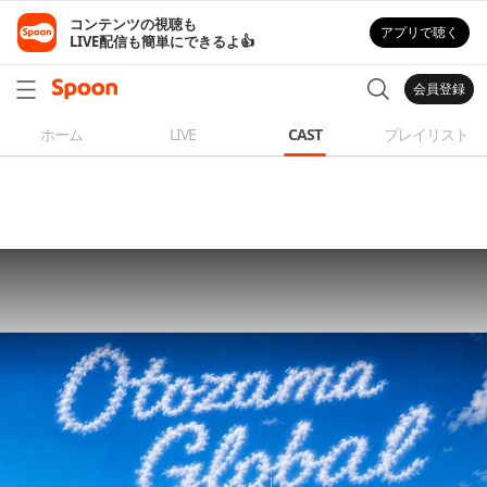
コンテンツの視聴も

アプリで聴く
LIVE配信も簡単にできるよ👍
会員登録
ホーム
LIVE
CAST
プレイリスト