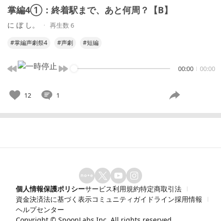
掌編4①：終着駅まで、あと何周？【B】
に ぼ し。
再生数 6
#掌編声劇祭4
#声劇
#短編
00:00
00:00
12
1
個人情報保護ポリシー
サービス利用規約
特定商取引法
資金決済法に基づく表示
コミュニティガイドライン
採用情報
ヘルプセンター
Copyright ©
SpoonLabs Inc.
All rights reserved.