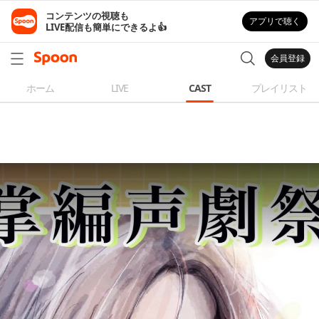
コンテンツの視聴も

アプリで聴く
LIVE配信も簡単にできるよ👍
会員登録
ホーム
LIVE
CAST
プレイリスト