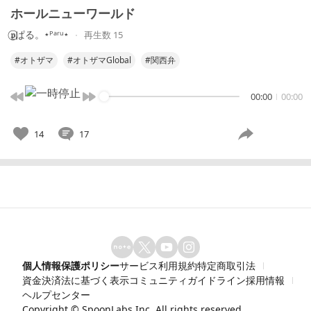
ホールニューワールド
𝖕⃝̤̮ぱる。⋆ᴾᵃʳᵘ⋆
再生数 15
#オトザマ
#オトザマGlobal
#関西弁
00:00
00:00
14
17
個人情報保護ポリシー
サービス利用規約
特定商取引法
資金決済法に基づく表示
コミュニティガイドライン
採用情報
ヘルプセンター
Copyright ©
SpoonLabs Inc.
All rights reserved.