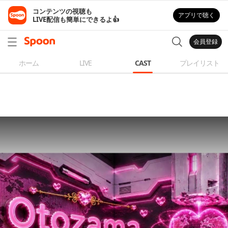
コンテンツの視聴も

アプリで聴く
LIVE配信も簡単にできるよ👍
会員登録
ホーム
LIVE
CAST
プレイリスト