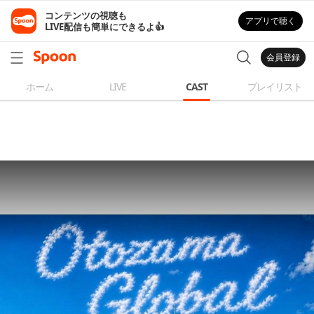
コンテンツの視聴も

アプリで聴く
LIVE配信も簡単にできるよ👍
会員登録
ホーム
LIVE
CAST
プレイリスト