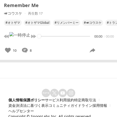
Remember Me
🎺コウスケ
再生数 17
#オトザマ
#オトザマGlobal
#リメンバーミー
#🎺コウスケ
#トラ
00:00
00:00
10
8
個人情報保護ポリシー
サービス利用規約
特定商取引法
資金決済法に基づく表示
コミュニティガイドライン
採用情報
ヘルプセンター
Copyright ©
SpoonLabs Inc.
All rights reserved.