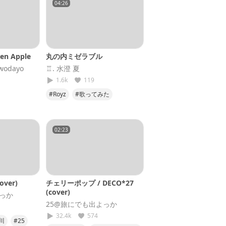
04:26
een Apple
丸の内ミゼラブル
odayo
♖. 水澄 夏
1.6k
119
#Royz
#歌ってみた
アップル
#君の王子が
02:23
ver)
チェリーポップ / DECO*27
(cover)
よっか
25@旅にでも出よっか
32.4k
574
川
#25