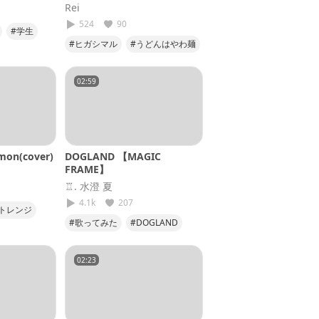
Rei
524
90
#学生
#ヒガシマル
#うどんはやわ麺
クシ
#召し上がRei
02:59
on(cover)
DOGLAND 【MAGIC
FRAME】
♖. 水澄 夏
4.1k
207
トレンジ
#歌ってみた
#DOGLAND
弾
#MAGICFRAME
02:23