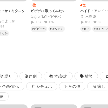
3位
4位
っか / キタニタ
ビビデバ 歌ってみた⟡.·
ハイド・アンド・
)
はなまる@ビビデバ
♖. 水澄 夏
も出よっか
1.5k
126
862
89
384
#ビビデバ
#はなまる
#高い
#楽しかっ
よっか
#歌ってみた
#星街すいせい
#最高
ツヤ
#歌ってみた
#ホロライブ
25
 弾き語り
🎬 声劇
📚 本/朗読
🗣 雑談

💡 企画/宣伝
💭 シチュボ
✨ その他
🌼 癒し
国語