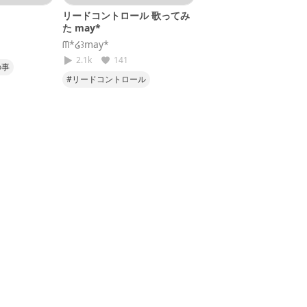
リードコントロール 歌ってみ
た may*
‪ᗰ*໒꒱may*
2.1k
141
の事
#リードコントロール
#歌ってみた
#あじのおと
#めいうた
#なるみや