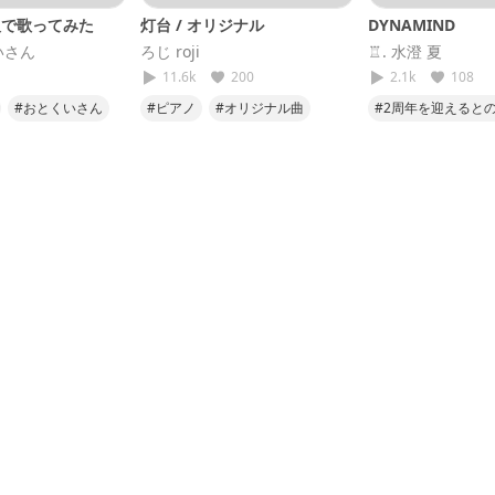
2人で歌ってみた
灯台 / オリジナル
DYNAMIND
いさん
ろじ roji
♖. 水澄 夏
11.6k
200
2.1k
108
#おとくいさん
#ピアノ
#オリジナル曲
#2周年を迎えると
ゼロ
#コラボ
#オリジナル
#わたしの灯物語