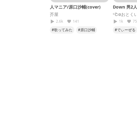
人マニア/原口沙輔(cover)
Down 男
芥屋
ᵒՇ᪤おとく
2.6k
141
1k
75
#歌ってみた
#原口沙輔
#でぃーぜる
#人マニア
#すまんね
#メガテラ
#第4弾