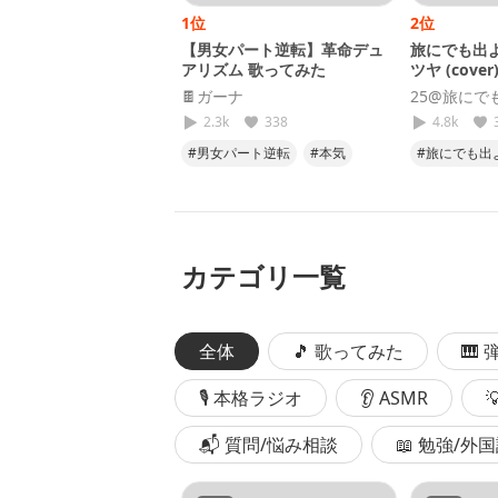
1位
2位
【男女パート逆転】革命デュ
旅にでも出よ
アリズム 歌ってみた
ツヤ (cover
🍫ガーナ
25@旅にで
2.3k
338
4.8k
#男女パート逆転
#本気
#旅にでも出
#努力
#気合い
#キタニタ
#cover
#
カテゴリ一覧
全体
🎵 歌ってみた
🎹
🎙 本格ラジオ
👂 ASMR
📬 質問/悩み相談
📖 勉強/外