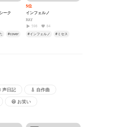
5位
6位
シーク
インフェルノ
GET WILD 【シティー
ー】アニソン・昭和平
𝚁𝙰𝚈
ット曲歌ってみた！
凡人-BOND-
598
84
2.5k
130
た
#cover
#インフェルノ
#ミセス
#アニソン
#TMネット
#歌ってみた
#炎炎ノ消防隊
#懐メロ
#歌ってみた
#俺のヒットスタジオ
 声日記
🎸 自作曲
😆 お笑い