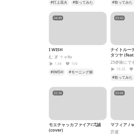
#打上花火
#歌ってみた
#歌ってみた
#DAOKO
#米津玄師
#私が明日
#えがせん
#キタニタ
04:49
03:43
#cover
I WISH
ナイトルーテ
タツヤ (feat
む ぎ ㄘゃԽ
カ)
25@旅にで
1.6k
104
18.2k
#IWISH
#モーニング娘
#歌ってみた
#大好きだよ
#ナイトル
#cover
02:36
03:06
モエチャッカファイア/弌誠
マフィア / wo
(cover)
芥屋