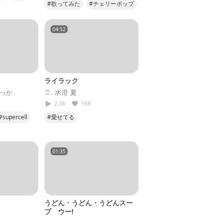
#歌ってみた
#チェリーポップ
#25
#cover
#DECO27
04:52
ライラック
よっか
♖. 水澄 夏
2.3k
168
#supercell
#愛せてる
01:35
うどん・うどん・うどんスー
プ ウー!