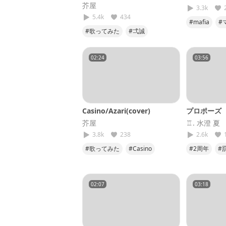
芥屋
3.3k
5.4k
434
#mafia
#
#歌ってみた
#弌誠
#歌ってみ
#モエチャッカファイア
#低音
#笑顔であっぷっぷ
#第1弾
02:24
03:56
Casino/Azari(cover)
プロポーズ
芥屋
♖. 水澄 夏
3.8k
238
2.6k
#歌ってみた
#Casino
#2周年
#
#Azari
#オーリンオンミー
#第2弾
02:07
03:18