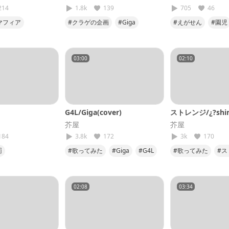
214
1.8k
139
705
46
マフィア
#クラゲの企画
#Giga
#えがせん
#園児
た
#wotaku
#CH4NGE
#低音
#選手権
#デュ
03:00
02:10
G4L/Giga(cover)
ストレンジ/¿?shim
芥屋
芥屋
184
3.8k
172
3k
170
罰
#歌ってみた
#Giga
#G4L
#歌ってみた
#ス
#低音
#第5弾
#shimon
#第3
#うるさいな
02:08
03:34