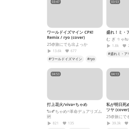
03:47
03:53
ワールドイズマイン CPK!
盛れ！ミ・
Remix / ryo (cover)
む ぎ ㄘゃԽ
25@旅にでも出よっか
1.8k
13.6k
677
#盛れミ・ア
#ワールドイズマイン
#ryo
#ハロプロ
#超かぐや姫
#歌ってみた
#25
04:53
04:13
打上花火/viva×ちゃめ
私が明日死ぬ
ツヤ (cover
🐑🍂ちゃめෆ‪革命デュアリズム
🆙
25@旅にで
821
135
39.3k