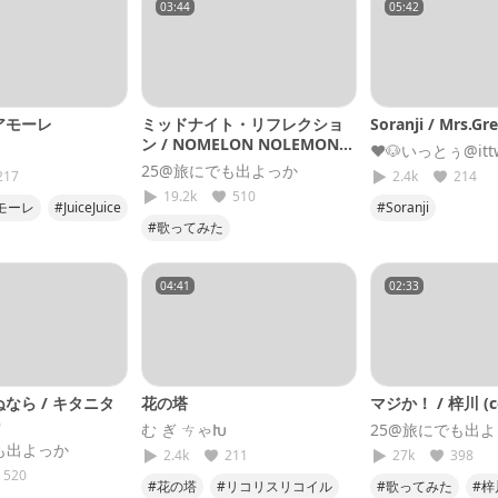
03:44
05:42
アモーレ
ミッドナイト・リフレクショ
Soranji / Mrs.Gr
ン / NOMELON NOLEMON
♥🐶いっとぅ@ittw
(cover)
25@旅にでも出よっか
217
2.4k
214
19.2k
510
モーレ
#JuiceJuice
#Soranji
#歌ってみた
#ミセスグリーン
#ミッドナイト・リフレクション
#歌ってみた
#機動戦士Gundam
#25
04:41
02:33
#NOMELONNOLEMON
なら / キタニタ
花の塔
マジか！ / 梓川 (co
)
む ぎ ㄘゃԽ
25@旅にでも出
も出よっか
2.4k
211
27k
398
520
#花の塔
#リコリスリコイル
#歌ってみた
#梓