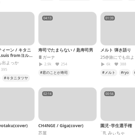
#さユり
#cover
#マジか
死ぬなら
ツヤ
#25
04:13
01:39
ィーン / キタニ
寿司でたまらない / 匙寿司男
メルト 弾き語り
.suis fromヨルシ
🍫ガーナ
25@旅にでも出
も出よっか
2.9k
254
6k
388
395
#君のことが寿司
#メルト
#ryo
#キタニタツヤ
#弾き語り
#25
ーティーン
#25
02:14
00:56
taku(cover)
CH4NGE / Giga(cover)
園児･学生選手権
芥屋
¨♏︎ みぃちゃ