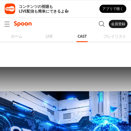
コンテンツの視聴も

アプリで聴く
LIVE配信も簡単にできるよ👍
会員登録
ホーム
LIVE
CAST
プレイリスト