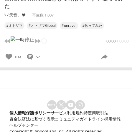
た
’𖥦'天音。♥
再生数 1,007
#オトザマ
#オトザマGlobal
#unravel
#歌ってみた
00:00
00:00
109
57
個人情報保護ポリシー
サービス利用規約
特定商取引法
資金決済法に基づく表示
コミュニティガイドライン
採用情報
ヘルプセンター
Copyright ©
SpoonLabs Inc.
All rights reserved.