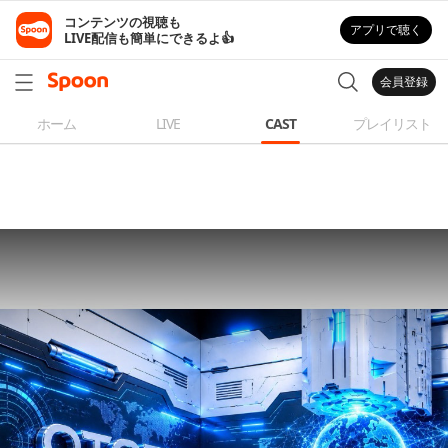
コンテンツの視聴も

アプリで聴く
LIVE配信も簡単にできるよ👍
会員登録
ホーム
LIVE
CAST
プレイリスト