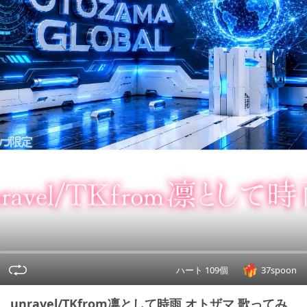
ハート 109個
37spoon
unravel/TKfrom凛として時雨 オトザマ 歌ってみ