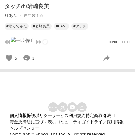
タッチᕷ/岩崎良美
りあん
再生数 155
#歌ってみた
#岩崎良美
#CAST
#タッチ
00:00
00:00
5
3
個人情報保護ポリシー
サービス利用規約
特定商取引法
資金決済法に基づく表示
コミュニティガイドライン
採用情報
ヘルプセンター
Copyright ©
SpoonLabs Inc.
All rights reserved.