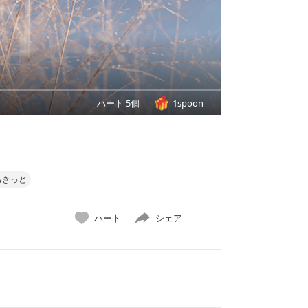
ハート 5個
1spoon
もきっと
ハート
シェア