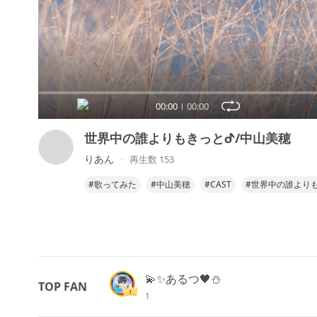
00:00
00:00
世界中の誰よりもきっとᕷ/中山美穂
りあん
再生数 153
#歌ってみた
#中山美穂
#CAST
#世界中の誰より
💫✨あるつ🖤⛄
TOP FAN
1