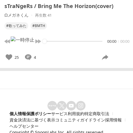
sTraNgeRs / Bring Me The Horizon(cover)
Ωメガネくん
再生数 41
#歌ってみた
#BMTH
00:00
00:00
25
4
個人情報保護ポリシー
サービス利用規約
特定商取引法
資金決済法に基づく表示
コミュニティガイドライン
採用情報
ヘルプセンター
Copyright ©
SpoonLabs Inc.
All rights reserved.