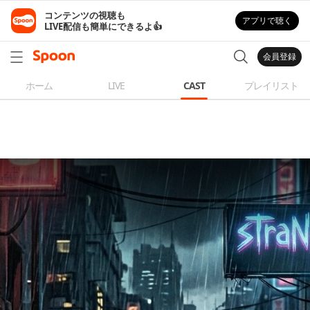
コンテンツの視聴も

アプリで聴く
LIVE配信も簡単にできるよ👍
会員登録
ホーム
LIVE
CAST
プレイリスト