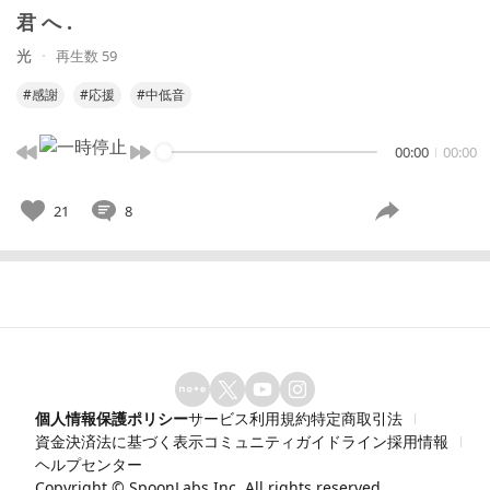
君 へ .
光
再生数 59
#感謝
#応援
#中低音
00:00
00:00
21
8
個人情報保護ポリシー
サービス利用規約
特定商取引法
資金決済法に基づく表示
コミュニティガイドライン
採用情報
ヘルプセンター
Copyright ©
SpoonLabs Inc.
All rights reserved.