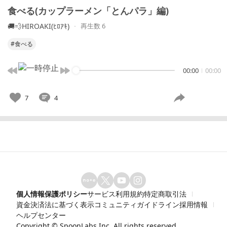
食べる(カップラーメン「とんパラ」編)
🚚💨HIROAKI(ﾋﾛｱｷ)
再生数 6
#食べる
00:00
00:00
7
4
個人情報保護ポリシー
サービス利用規約
特定商取引法
資金決済法に基づく表示
コミュニティガイドライン
採用情報
ヘルプセンター
Copyright ©
SpoonLabs Inc.
All rights reserved.