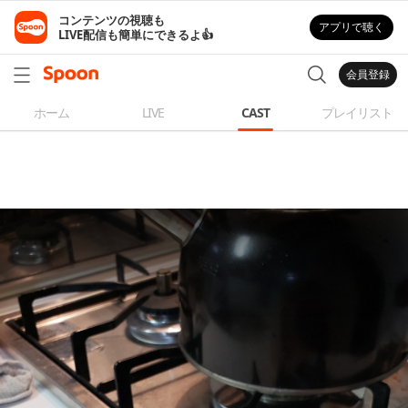
コンテンツの視聴も

アプリで聴く
LIVE配信も簡単にできるよ👍
会員登録
ホーム
LIVE
CAST
プレイリスト