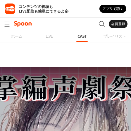
コンテンツの視聴も

アプリで聴く
LIVE配信も簡単にできるよ👍
会員登録
ホーム
LIVE
CAST
プレイリスト