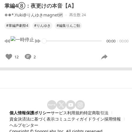
掌編4⑧：夜更けの本音【A】
❄❅*.Yuki@りんゆきmagnet🆙
再生数 24
#掌編声劇祭4
#りんゆき
#編集りんご飴
00:00
00:00
12
2
個人情報保護ポリシー
サービス利用規約
特定商取引法
資金決済法に基づく表示
コミュニティガイドライン
採用情報
ヘルプセンター
Copyright ©
SpoonLabs Inc.
All rights reserved.