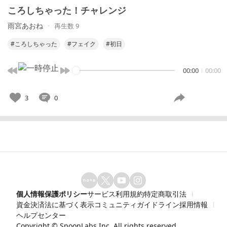
ころしちゃった！チャレンジ
雨宮あおね
再生数 9
#ころしちゃった
#フェイク
#初日
00:00
00:00
3
0
個人情報保護ポリシー
サービス利用規約
特定商取引法
資金決済法に基づく表示
コミュニティガイドライン
採用情報
ヘルプセンター
Copyright ©
SpoonLabs Inc.
All rights reserved.