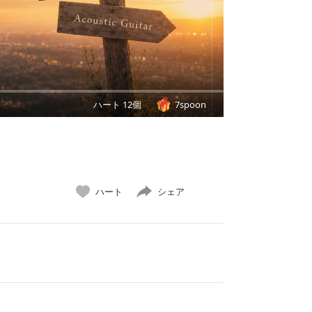
ハート 12個
7spoon
ハート
シェア