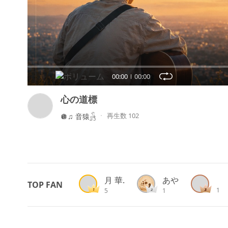
00:00
00:00
心の道標
再生数 102
🪩♫ 音猿𓃻
月 華.
あや
TOP FAN
1
5
1