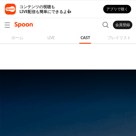
コンテンツの視聴も

アプリで聴く
LIVE配信も簡単にできるよ👍
会員登録
ホーム
LIVE
CAST
プレイリスト