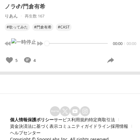
ノラᕷ/門倉有希
りあん
再生数 167
#歌ってみた
#門倉有希
#CAST
00:00
00:00
5
4
個人情報保護ポリシー
サービス利用規約
特定商取引法
資金決済法に基づく表示
コミュニティガイドライン
採用情報
ヘルプセンター
Copyright ©
SpoonLabs Inc.
All rights reserved.