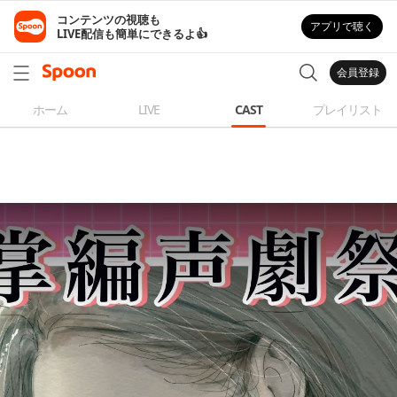
コンテンツの視聴も

アプリで聴く
LIVE配信も簡単にできるよ👍
会員登録
ホーム
LIVE
CAST
プレイリスト