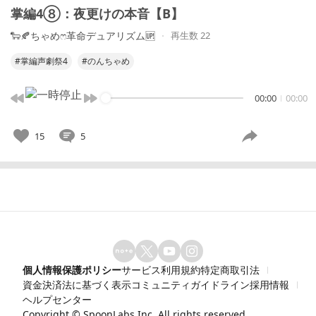
掌編4⑧：夜更けの本音【B】
🐑🍂ちゃめෆ‪革命デュアリズム🆙
再生数 22
#掌編声劇祭4
#のんちゃめ
00:00
00:00
15
5
個人情報保護ポリシー
サービス利用規約
特定商取引法
資金決済法に基づく表示
コミュニティガイドライン
採用情報
ヘルプセンター
Copyright ©
SpoonLabs Inc.
All rights reserved.