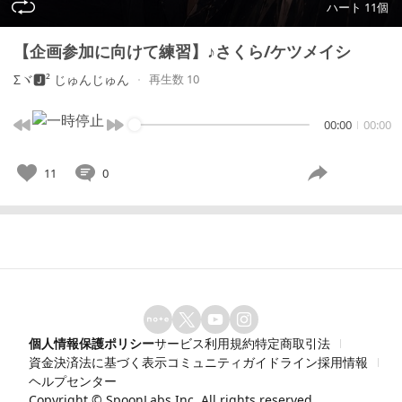
ハート 11個
【企画参加に向けて練習】♪さくら/ケツメイシ
Σヾ🅹² じゅんじゅん
再生数 10
00:00
00:00
11
0
個人情報保護ポリシー
サービス利用規約
特定商取引法
資金決済法に基づく表示
コミュニティガイドライン
採用情報
ヘルプセンター
Copyright ©
SpoonLabs Inc.
All rights reserved.