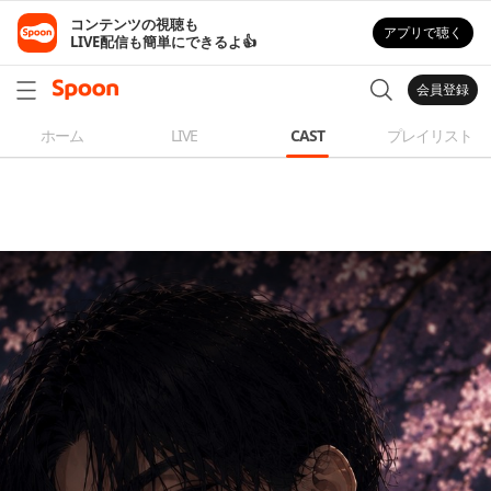
コンテンツの視聴も

アプリで聴く
LIVE配信も簡単にできるよ👍
会員登録
ホーム
LIVE
CAST
プレイリスト