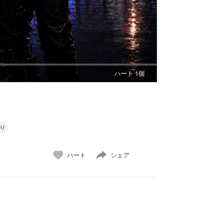
ハート 1個
り
ハート
シェア