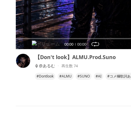
00:00
00:00
【Don't look】ALMU.Prod.Suno
🏮@あるむ
再生数 74
#Dontlook
#ALMU
#SUNO
#AI
#コメ欄歌詞あ