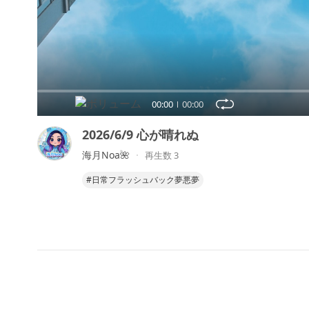
00:00
00:00
2026/6/9 心が晴れぬ
海月Noa🌺
再生数 3
#日常フラッシュバック夢悪夢