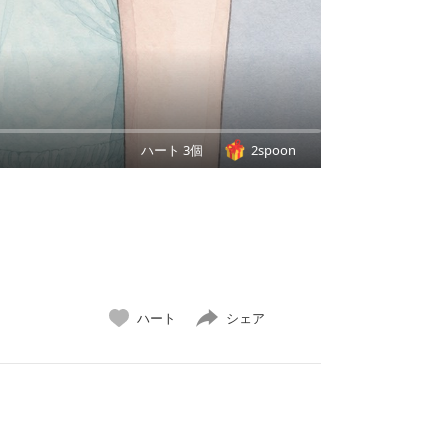
ハート 3個
2spoon
ハート
シェア