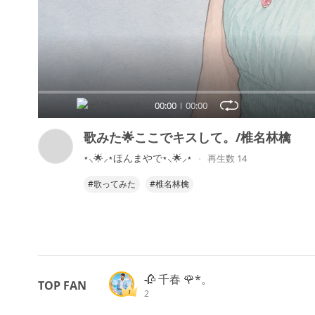
00:00
00:00
歌みた🌟ここでキスして。/椎名林檎
⋆⸜🌟⸝‍⋆ほんまやで⋆⸜🌟⸝‍⋆
再生数 14
#歌ってみた
#椎名林檎
🥀 千春 🌹*。
TOP FAN
2