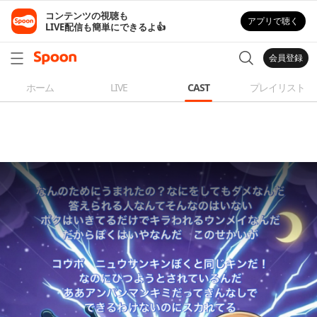
コンテンツの視聴も

アプリで聴く
LIVE配信も簡単にできるよ👍
会員登録
ホーム
LIVE
CAST
プレイリスト