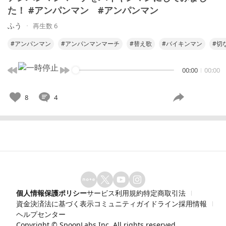
た！ #アンパンマン #アンパンマン
ふう
再生数 6
#アンパンマン
#アンパンマンマーチ
#替え歌
#バイキンマン
#切
00:00
00:00
8
4
個人情報保護ポリシー
サービス利用規約
特定商取引法
資金決済法に基づく表示
コミュニティガイドライン
採用情報
ヘルプセンター
Copyright ©
SpoonLabs Inc.
All rights reserved.