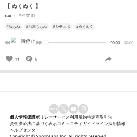
【 ぬくぬく 】
𝐞𝐦𝐢
再生数 31
#読もね
#台本ももね
#シチュボ
#ぬくぬく
00:00
00:00
11
6
個人情報保護ポリシー
サービス利用規約
特定商取引法
資金決済法に基づく表示
コミュニティガイドライン
採用情報
ヘルプセンター
Copyright ©
SpoonLabs Inc.
All rights reserved.