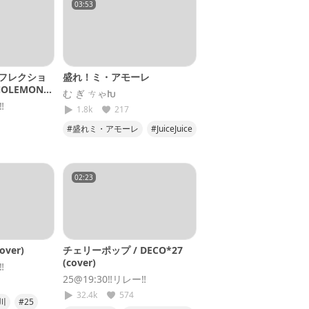
03:53
フレクショ
盛れ！ミ・アモーレ
NOLEMON
む ぎ ㄘゃԽ
️
1.8k
217
#盛れミ・アモーレ
#JuiceJuice
#ハロプロ
リフレクション
m
#25
02:23
MON
ver)
チェリーポップ / DECO*27
(cover)
️
25@19:30‼️リレー‼️
32.4k
574
川
#25