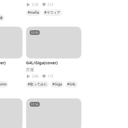
3.3k
214
#mafia
#マフィア
誠
#歌ってみた
#wotaku
ァイア
#低音
ぷ
#第1弾
03:00
er)
G4L/Giga(cover)
芥屋
3.8k
172
sino
#歌ってみた
#Giga
#G4L
ンオンミー
#低音
#第5弾
03:56