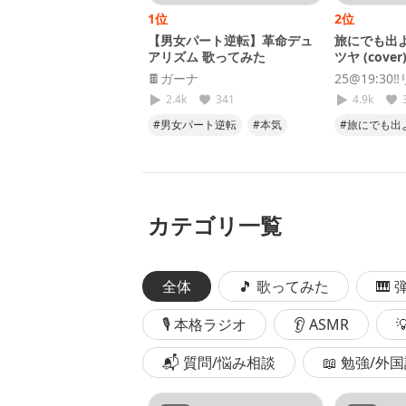
1位
2位
【男女パート逆転】革命デュ
旅にでも出よ
アリズム 歌ってみた
ツヤ (cover
🍫ガーナ
25@19:30‼
2.4k
341
4.9k
#男女パート逆転
#本気
#旅にでも出
#努力
#気合い
#キタニタ
#cover
#
カテゴリ一覧
全体
🎵 歌ってみた
🎹
🎙 本格ラジオ
👂 ASMR
📬 質問/悩み相談
📖 勉強/外