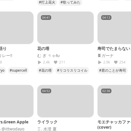
#打上花火
#歌ってみた
が
#cover
#マジか
#DAOKO
#米津玄師
#えがせん
04:41
04:13
語り
花の塔
寿司でたまらない 
️リレー‼️
む ぎ ㄘゃԽ
🍫ガーナ
8
2.4k
211
2.9k
254
ryo
#supercell
#花の塔
#リコリスリコイル
#君のことが寿司
#25
#さユり
04:52
02:36
rs.Green Apple
ライラック
モエチャッカファ
(cover)
ittwodayo
♖. 水澄 夏