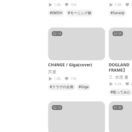
1.6k
104
2.4k
#IWISH
#モーニング娘
#Soranji
#大好きだよ
#ミセスグ
#歌ってみ
02:14
02:59
CH4NGE / Giga(cover)
DOGLAND 
FRAME】
芥屋
♖. 水澄 夏
1.8k
139
4.2k
#クラゲの企画
#Giga
#歌ってみた
#CH4NGE
#低音
#MAGICFR
02:10
01:35