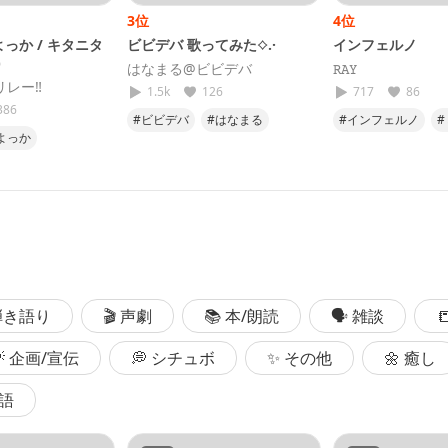
3位
4位
っか / キタニタ
ビビデバ 歌ってみた⟡.·
インフェルノ
)
はなまる@ビビデバ
𝚁𝙰𝚈
️リレー‼️
1.5k
126
717
86
386
#ビビデバ
#はなまる
#インフェルノ
#
よっか
#歌ってみた
#星街すいせい
#歌ってみた
#
ツヤ
#歌ってみた
#ホロライブ
25
 弾き語り
🎬 声劇
📚 本/朗読
🗣 雑談

💡 企画/宣伝
💭 シチュボ
✨ その他
🌼 癒し
国語