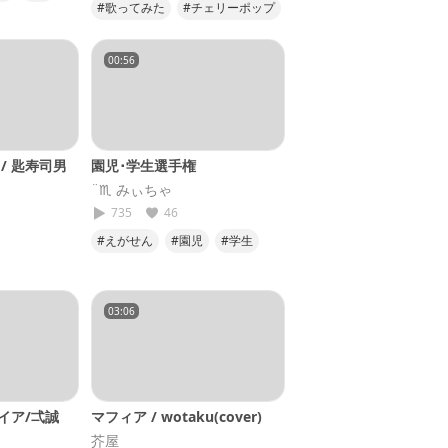
#歌ってみた
#チェリーポップ
#25
#cover
#DECO27
00:56
/ 匙寿司男
園児･学生選手権
¨♏︎ みぃちゃ
735
46
#えがせん
#園児
#学生
#選手権
#デュクシ
03:06
イア/弌誠
マフィア / wotaku(cover)
芥屋