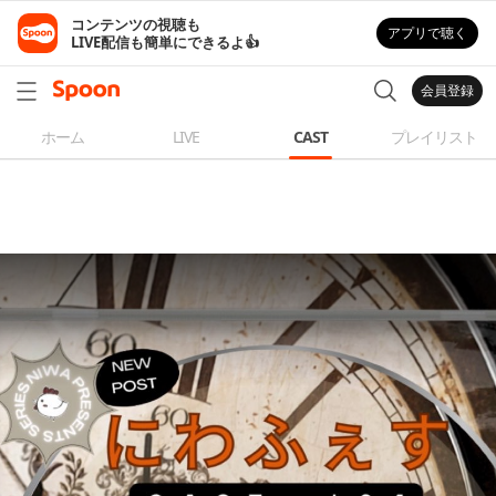
コンテンツの視聴も

アプリで聴く
LIVE配信も簡単にできるよ👍
会員登録
ホーム
LIVE
CAST
プレイリスト