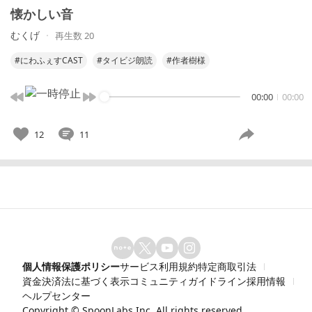
懐かしい音
むくげ
再生数 20
#にわふぇすCAST
#タイビジ朗読
#作者樹様
00:00
00:00
12
11
個人情報保護ポリシー
サービス利用規約
特定商取引法
資金決済法に基づく表示
コミュニティガイドライン
採用情報
ヘルプセンター
Copyright ©
SpoonLabs Inc.
All rights reserved.