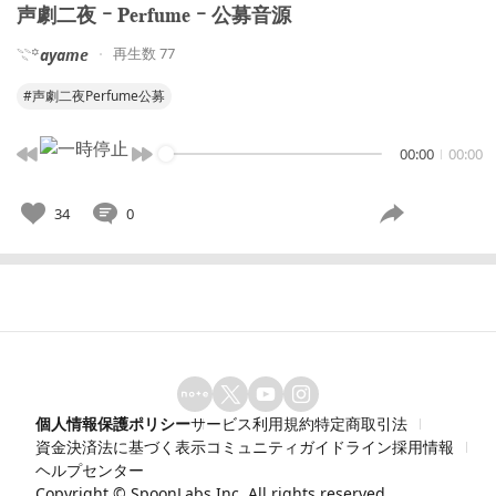
‎声劇二夜 ｰ 𝐏𝐞𝐫𝐟𝐮𝐦𝐞 ｰ 公募音源
再生数 77
𓇢꙳𝙖𝙮𝙖𝙢𝙚
#声劇二夜Perfume公募
00:00
00:00
34
0
個人情報保護ポリシー
サービス利用規約
特定商取引法
資金決済法に基づく表示
コミュニティガイドライン
採用情報
ヘルプセンター
Copyright ©
SpoonLabs Inc.
All rights reserved.