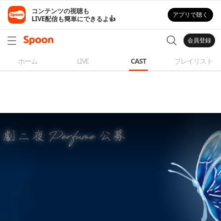
コンテンツの視聴も

アプリで聴く
LIVE配信も簡単にできるよ👍
会員登録
ホーム
LIVE
CAST
プレイリスト