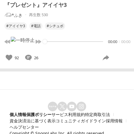
『プレゼント』アイイヤ3
再生数 530
𓃰*ふき
#アイイヤ3
#電話
#シチュボ
00:00
00:00
92
26
個人情報保護ポリシー
サービス利用規約
特定商取引法
資金決済法に基づく表示
コミュニティガイドライン
採用情報
ヘルプセンター
Copyright ©
SpoonLabs Inc.
All rights reserved.