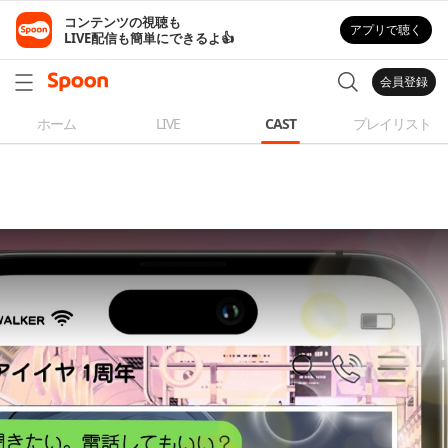
コンテンツの視聴も

アプリで聴く
LIVE配信も簡単にできるよ👍
会員登録
ホーム
LIVE
CAST
プレイリスト